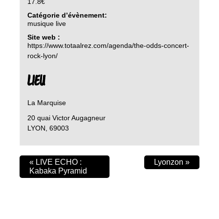
17.8€
Catégorie d’évènement:
musique live
Site web :
https://www.totaalrez.com/agenda/the-odds-concert-
rock-lyon/
LIEU
La Marquise
20 quai Victor Augagneur
LYON
,
69003
«
LIVE ECHO :
Lyonzon
»
Kabaka Pyramid