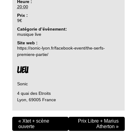
Heure :
20:00
Prix :
9€
Catégorie d’évènement:
musique live
Site web :
https://sonic-lyon.fr/facebook-event/the-serfs-
premiere-partie/
LIEU
Sonic
4 quai des Etroits
Lyon
,
69005
France
«
Xtet + scène
Prix Libre + Marius
ouverte
Atherton
»