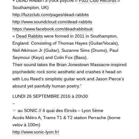
+ DEAD RABBITS (rock psyché //
Fuzz Club Records
//
Southampton, UK)
http://fuzzclub.com/pages/
dead-rabbits
http://www.soundcloud.com/
dead-rabbits
https://www.facebook.com/
deadrabbitsuk
«
Dead Rabbits
were formed in 2011 in Southampton,
England. Consisting of Thomas Hayes (Guitar/Vocals),
Neil Atkinson Jr (Guitar), Suzanne Sims (Drums), Paul
Seymour (Keys) and Colin Fox (Bass).
Their sound takes the Brian Jonestown Massacre-inspired
psychedelic rock sonic aesthetic and crashes it head on
with Lou Reed’s simplistic guitar work and Jason Pierce’s
absurd yet painfully human poetry.”
LUNDI 26 SEPTEMBRE 2016 à 20h30
–
☞ au SONIC // 4 quai des Etroits – Lyon 5ème
Accès Métro A, Trams T1 & T2 station Perrache (borne
velov à 100m)
http://www.sonic-lyon.fr/