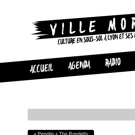
CULTURE EN SOUS-SOL À LYON ET SES
RADIO
AGENDA
ACCUEIL
«
Pervitin + The Rondells