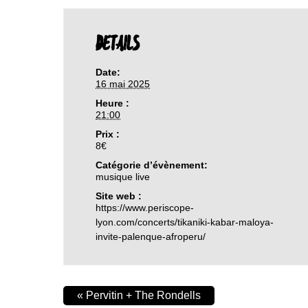
DETAILS
Date:
16 mai 2025
Heure :
21:00
Prix :
8€
Catégorie d’évènement:
musique live
Site web :
https://www.periscope-
lyon.com/concerts/tikaniki-kabar-maloya-
invite-palenque-afroperu/
«
Pervitin + The Rondells