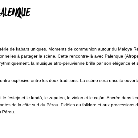
 PALENQUE
 sa série de kabars uniques. Moments de communion autour du Maloya Ré
ionnelles à partager la scène. Cette rencontre-là avec Palenque (Afrop
rythmiquement, la musique afro-péruvienne brille par son élégance et s
re explosive entre les deux traditions. La scène sera ensuite ouverte 
e festejo et le landó, le zapateo, le violon et le cajón. Ancrée dans le
es de la côte sud du Pérou. Fidèles au folklore et aux processions de l
u Pérou.