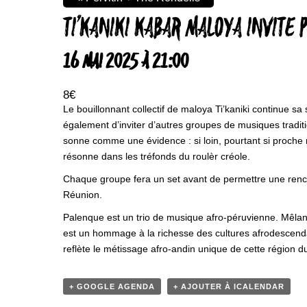
TI’KANIKI KABAR MALOYA INVITE
16 MAI 2025 À 21:00
8€
Le bouillonnant collectif de maloya Ti’kaniki continue
également d’inviter d’autres groupes de musiques tradit
sonne comme une évidence : si loin, pourtant si proche 
résonne dans les tréfonds du roulèr créole.
Chaque groupe fera un set avant de permettre une rencont
Réunion.
Palenque est un trio de musique afro-péruvienne. Mêlant l
est un hommage à la richesse des cultures afrodescendant
reflète le métissage afro-andin unique de cette région d
+ GOOGLE AGENDA
+ AJOUTER À ICALENDAR