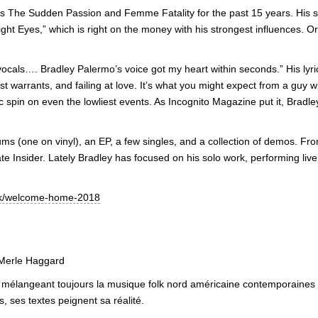
 The Sudden Passion and Femme Fatality for the past 15 years. His sol
t Eyes,” which is right on the money with his strongest influences. Ori
ive vocals…. Bradley Palermo’s voice got my heart within seconds.” His ly
st warrants, and failing at love. It’s what you might expect from a guy w
ic spin on even the lowliest events. As Incognito Magazine put it, Bra
s (one on vinyl), an EP, a few singles, and a collection of demos. Fro
 Insider. Lately Bradley has focused on his solo work, performing liv
ck/welcome-home-2018
, Merle Haggard
 mélangeant toujours la musique folk nord américaine contemporaines a
, ses textes peignent sa réalité.