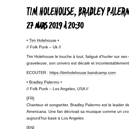
TIM HOLEHOUSE, BRADLEY PALERM
27 MARS 2019 À 20:30
•
Tim Holehouse
•
// Folk Punk – Uk //
Tim Holehouse le touche à tout, fatigué d’hurler sur ses
graveleuse, son univers est décalé et incontestablement
ECOUTER :
https://timholehouse.bandcamp.com
•
Bradley Palermo
•
// Folk Punk – Los Angeles, USA //
[FR]
Chanteur et songwriter, Bradley Palermo est le leader de
Americana. Une fan décrivait sa musique comme un croiseme
aujourd’hui basé à Los Angeles.
[EN]