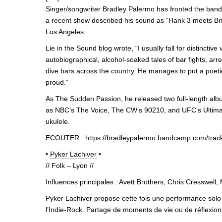
Singer/songwriter Bradley Palermo has fronted the bands
a recent show described his sound as “Hank 3 meets Brigh
Los Angeles.
Lie in the Sound blog wrote, “I usually fall for distinct
autobiographical, alcohol-soaked tales of bar fights, arre
dive bars across the country. He manages to put a poet
proud.”
As The Sudden Passion, he released two full-length album
as NBC’s The Voice, The CW’s 90210, and UFC’s Ultimate
ukulele.
ECOUTER :
https://bradleypalermo.bandcamp.com/tra
•
Pyker Lachiver
•
// Folk – Lyon //
Influences principales : Avett Brothers, Chris Cresswell
Pyker Lachiver propose cette fois une performance solo
l’Indie-Rock. Partage de moments de vie ou de réflexions