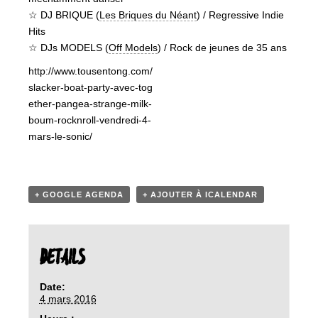
☆ DJ BRIQUE (
Les Briques du Néant
) / Regressive Indie
Hits
☆ DJs MODELS (
Off Models
) / Rock de jeunes de 35 ans
http://www.tousentong.com/
slacker-boat-party-avec-tog
ether-pangea-strange-milk-
boum-rocknroll-vendredi-4-
mars-le-sonic/
+ GOOGLE AGENDA
+ AJOUTER À ICALENDAR
DETAILS
Date:
4 mars 2016