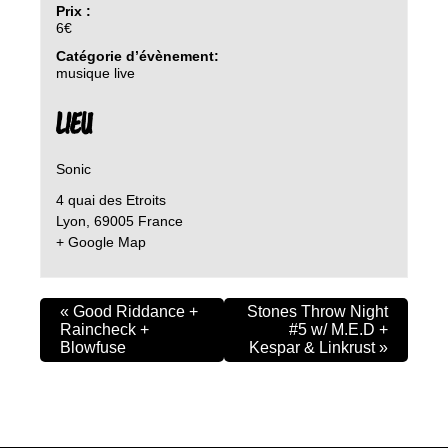
Prix :
6€
Catégorie d’évènement:
musique live
LIEU
Sonic
4 quai des Etroits
Lyon
,
69005
France
+ Google Map
«
Good Riddance +
Stones Throw Night
Raincheck +
#5 w/ M.E.D +
Blowfuse
Kespar & Linkrust
»