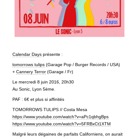
Calendar Days
présente :
tomorrows tulips
(Garage Pop / Burger Records / USA)
+
Cannery Terror
(Garage / Fr)
Le mercredi 8 juin 2016, 20h30
Au Sonic, Lyon 5ème.
PAF : 6€ et plus si affinités
TOMORROWS TULIPS // Costa Mesa
https://www.youtube.com/
watch?v=aPc1qbhgBps
https://www.youtube.com/
watch?v=5FRBxCt1XTM
Malgré leurs dégaines de parfaits Californiens, on aurait