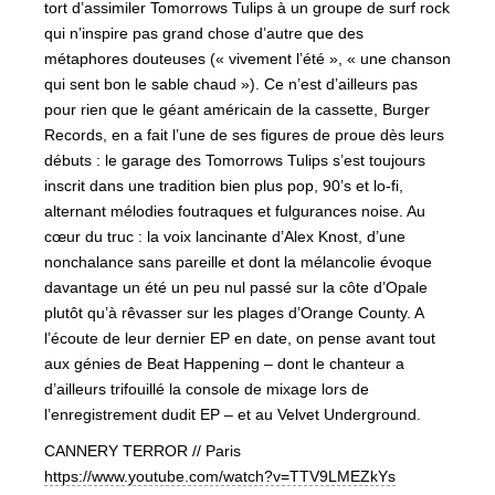
tort d’assimiler Tomorrows Tulips à un groupe de surf rock
qui n’inspire pas grand chose d’autre que des
métaphores douteuses (« vivement l’été », « une chanson
qui sent bon le sable chaud »). Ce n’est d’ailleurs pas
pour rien que le géant américain de la cassette, Burger
Records, en a fait l’une de ses figures de proue dès leurs
débuts : le garage des Tomorrows Tulips s’est toujours
inscrit dans une tradition bien plus pop, 90’s et lo-fi,
alternant mélodies foutraques et fulgurances noise. Au
cœur du truc : la voix lancinante d’Alex Knost, d’une
nonchalance sans pareille et dont la mélancolie évoque
davantage un été un peu nul passé sur la côte d’Opale
plutôt qu’à rêvasser sur les plages d’Orange County. A
l’écoute de leur dernier EP en date, on pense avant tout
aux génies de Beat Happening – dont le chanteur a
d’ailleurs trifouillé la console de mixage lors de
l’enregistrement dudit EP – et au Velvet Underground.
CANNERY TERROR // Paris
https://www.youtube.com/
watch?v=TTV9LMEZkYs