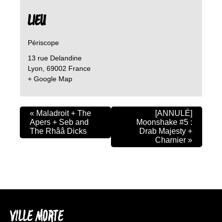
LIEU
Périscope
13 rue Delandine
Lyon
,
69002
France
+ Google Map
«
Maladroit + The
[ANNULÉ]
Apers + Seb and
Moonshake #5 :
The Rhââ Dicks
Drab Majesty +
Charnier
»
VILLE MORTE