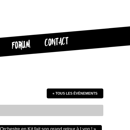
CONTACT
FORUM
« TOUS LES ÉVÈNEMENTS
 Orchestre en Kit fait son grand retour à Lyon !
»