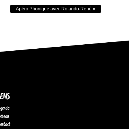
Apéro Phonique avec Rolando-René
»
IENS
Agenda
Réseau
Contact