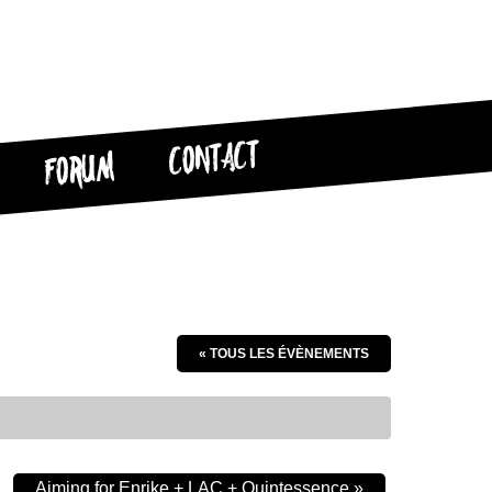
CONTACT
FORUM
« TOUS LES ÉVÈNEMENTS
Aiming for Enrike + LAC + Quintessence
»