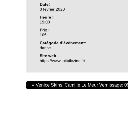
Date:
8 février 2023
Heure :
19:00
Prix :
10€
Catégorie d’évènement:
danse
Site web :
https://www.toitoilezinc.fr/
«
Venice Skins, Camille Le Meur Vernissage: 0