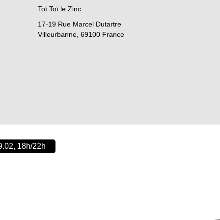
Toï Toï le Zinc
17-19 Rue Marcel Dutartre
Villeurbanne
,
69100
France
9.02, 18h/22h