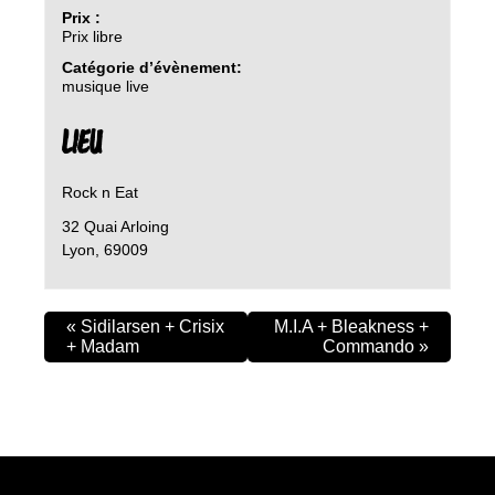
Prix :
Prix libre
Catégorie d’évènement:
musique live
LIEU
Rock n Eat
32 Quai Arloing
Lyon
,
69009
«
Sidilarsen + Crisix
M.I.A + Bleakness +
+ Madam
Commando
»