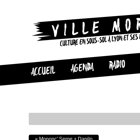
CULTURE EN SOUS-SOL À LYON ET SES
RADIO
AGENDA
ACCUEIL
«
Mononc’ Serge + Danilo