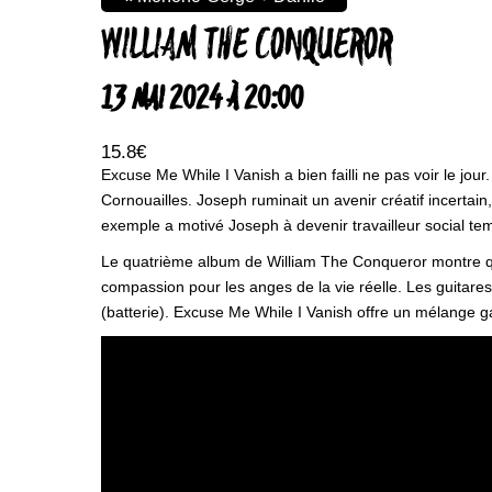
WILLIAM THE CONQUEROR
13 MAI 2024 À 20:00
15.8€
Excuse Me While I Vanish a bien failli ne pas voir le jour
Cornouailles. Joseph ruminait un avenir créatif incerta
exemple a motivé Joseph à devenir travailleur social tem
Le quatrième album de William The Conqueror montre que le 
compassion pour les anges de la vie réelle. Les guitar
(batterie). Excuse Me While I Vanish offre un mélange g