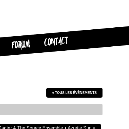
CONTACT
FORUM
« TOUS LES ÉVÈNEMENTS
 Sadier & The Source Ensemble + Azurite Sun
»