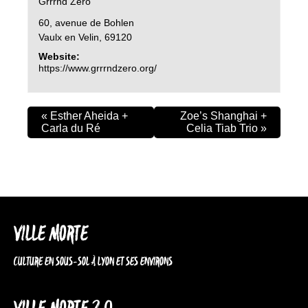
Grrrnd Zero
60, avenue de Bohlen
Vaulx en Velin
,
69120
Website:
https://www.grrrndzero.org/
«
Esther Aheida +
Zoe’s Shanghai +
Carla du Ré
Celia Tiab Trio
»
VILLE MORTE
CULTURE EN SOUS-SOL À LYON ET SES ENVIRONS