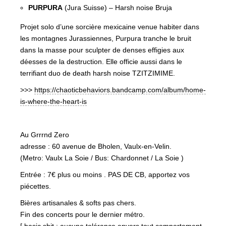
PURPURA
(Jura Suisse) – Harsh noise Bruja
Projet solo d’une sorcière mexicaine venue habiter dans
les montagnes Jurassiennes, Purpura tranche le bruit
dans la masse pour sculpter de denses effigies aux
déesses de la destruction. Elle officie aussi dans le
terrifiant duo de death harsh noise TZITZIMIME.
>>>
https://chaoticbehaviors.bandcamp.com/album/home-
is-where-the-heart-is
Au Grrrnd Zero
adresse : 60 avenue de Bholen, Vaulx-en-Velin.
(Metro: Vaulx La Soie / Bus: Chardonnet / La Soie )
Entrée : 7€ plus ou moins . PAS DE CB, apportez vos
piécettes.
Bières artisanales & softs pas chers.
Fin des concerts pour le dernier métro.