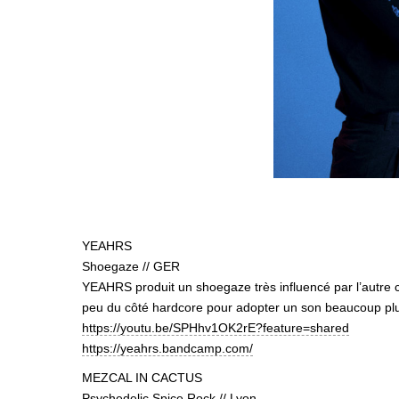
YEAHRS
Shoegaze // GER
YEAHRS produit un shoegaze très influencé par l’autre c
peu du côté hardcore pour adopter un son beaucoup plu
https://youtu.be/SPHhv1OK2rE?feature=shared
https://yeahrs.bandcamp.com/
MEZCAL IN CACTUS
Psychedelic Spice Rock // Lyon