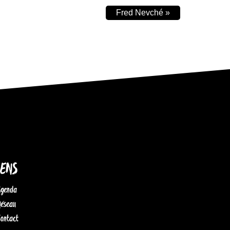
Fred Nevché
»
IENS
Agenda
Réseau
Contact