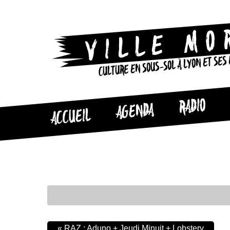
CULTURE EN SOUS-SOL À LYON ET SES
RADIO
AGENDA
ACCUEIL
«
RAZ : Aduno + Jeudi Minuit + Lobstery