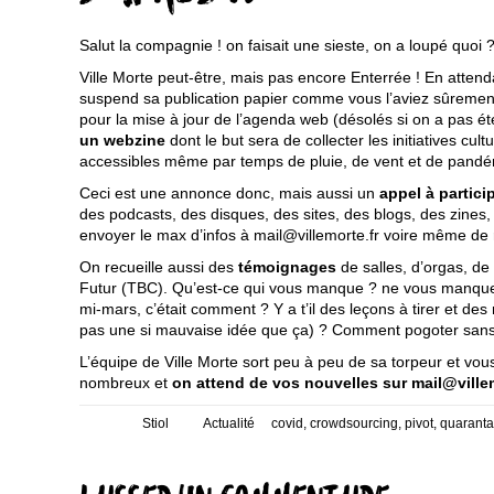
Salut la compagnie ! on faisait une sieste, on a loupé quoi ?
Ville Morte peut-être, mais pas encore Enterrée ! En attend
suspend sa publication papier comme vous l’aviez sûremen
pour la mise à jour de l’agenda web (désolés si on a pas été
un webzine
dont le but sera de collecter les initiatives cul
accessibles même par temps de pluie, de vent et de pandé
Ceci est une annonce donc, mais aussi un
appel à partici
des podcasts, des disques, des sites, des blogs, des zines, 
envoyer le max d’infos à mail@villemorte.fr voire même de 
On recueille aussi des
témoignages
de salles, d’orgas, de 
Futur (TBC). Qu’est-ce qui vous manque ? ne vous manque p
mi-mars, c’était comment ? Y a t’il des leçons à tirer et des 
pas une si mauvaise idée que ça) ? Comment pogoter san
L’équipe de Ville Morte sort peu à peu de sa torpeur et vo
nombreux et
on attend de vos nouvelles sur mail@villem
Posté
Auteur
Catégories
Mots-
Stiol
Actualité
covid
,
crowdsourcing
,
pivot
,
quaranta
le
clefs