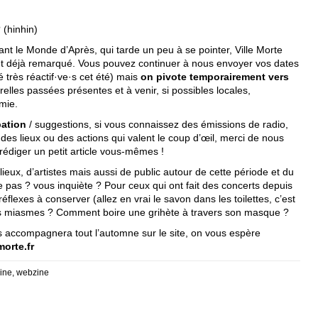
 (hinhin)
ant le Monde d’Après, qui tarde un peu à se pointer, Ville Morte
t déjà remarqué. Vous pouvez continuer à nous envoyer vos dates
 très réactif·ve·s cet été) mais
on pivote temporairement vers
turelles passées présentes et à venir, si possibles locales,
mie.
pation
/ suggestions, si vous connaissez des émissions de radio,
des lieux ou des actions qui valent le coup d’œil, merci de nous
rédiger un petit article vous-mêmes !
lieux, d’artistes mais aussi de public autour de cette période et du
as ? vous inquiète ? Pour ceux qui ont fait des concerts depuis
réflexes à conserver (allez en vrai le savon dans les toilettes, c’est
s miasmes ? Comment boire une grihète à travers son masque ?
us accompagnera tout l’automne sur le site, on vous espère
orte.fr
ine
,
webzine