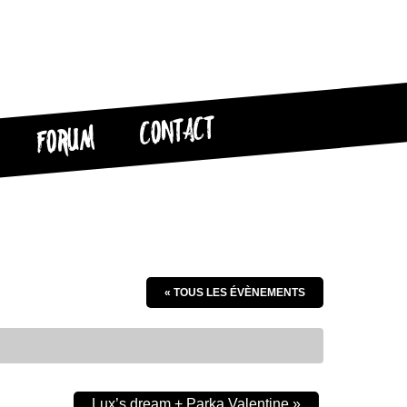
CONTACT
FORUM
« TOUS LES ÉVÈNEMENTS
Lux’s dream + Parka Valentine
»