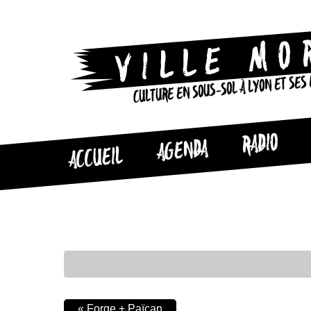
CULTURE EN SOUS-SOL À LYON ET SES
RADIO
AGENDA
ACCUEIL
«
Forge + Païcan