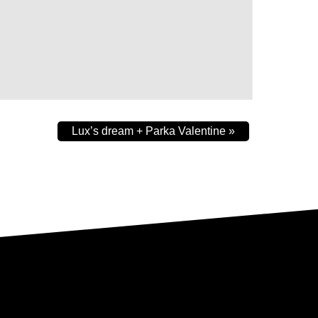
Lux’s dream + Parka Valentine
»