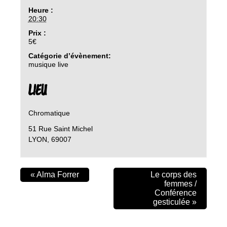
Heure :
20:30
Prix :
5€
Catégorie d’évènement:
musique live
LIEU
Chromatique
51 Rue Saint Michel
LYON
,
69007
«
Alma Forrer
Le corps des
femmes /
Conférence
gesticulée
»