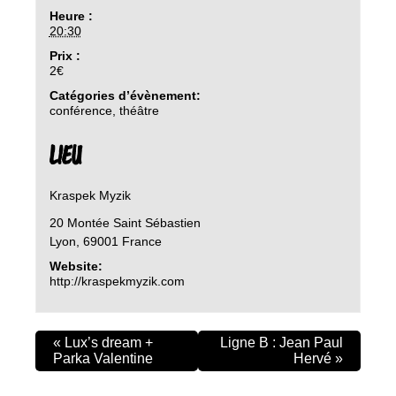
Heure :
20:30
Prix :
2€
Catégories d’évènement:
conférence
,
théâtre
LIEU
Kraspek Myzik
20 Montée Saint Sébastien
Lyon
,
69001
France
Website:
http://kraspekmyzik.com
«
Lux’s dream +
Ligne B : Jean Paul
Parka Valentine
Hervé
»