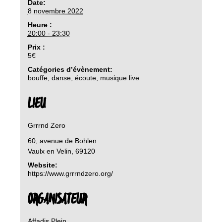
Date:
8 novembre 2022
Heure :
20:00 - 23:30
Prix :
5€
Catégories d’évènement:
bouffe
,
danse
,
écoute
,
musique live
LIEU
Grrrnd Zero
60, avenue de Bohlen
Vaulx en Velin
,
69120
Website:
https://www.grrrndzero.org/
ORGANISATEUR
Affadis Plein