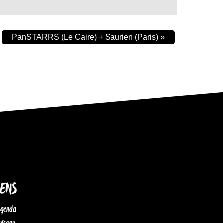
PanSTARRS (Le Caire) + Saurien (Paris)
»
IENS
Agenda