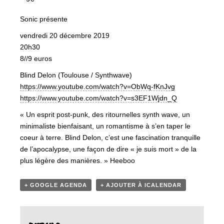
Sonic présente
vendredi 20 décembre 2019
20h30
8//9 euros
Blind Delon (Toulouse / Synthwave)
https://www.youtube.com/watch?v=ObWq-fKnJvg
https://www.youtube.com/watch?v=s3EF1Wjdn_Q
« Un esprit post-punk, des ritournelles synth wave, un
minimaliste bienfaisant, un romantisme à s’en taper le
coeur à terre. Blind Delon, c’est une fascination tranquille
de l’apocalypse, une façon de dire « je suis mort » de la
plus légère des manières. » Heeboo
+ GOOGLE AGENDA
+ AJOUTER À ICALENDAR