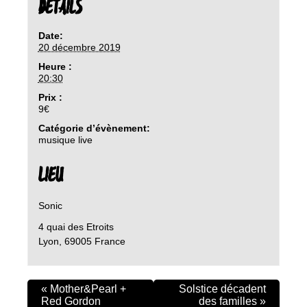
DETAILS
Date:
20 décembre 2019
Heure :
20:30
Prix :
9€
Catégorie d’évènement:
musique live
LIEU
Sonic
4 quai des Etroits
Lyon
,
69005
France
«
Mother&Pearl +
Solstice décadent
Red Gordon
des familles
»