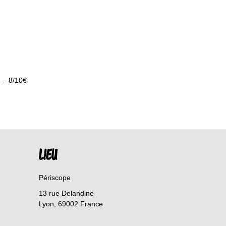
h – 8/10€
LIEU
Périscope
13 rue Delandine
Lyon
,
69002
France