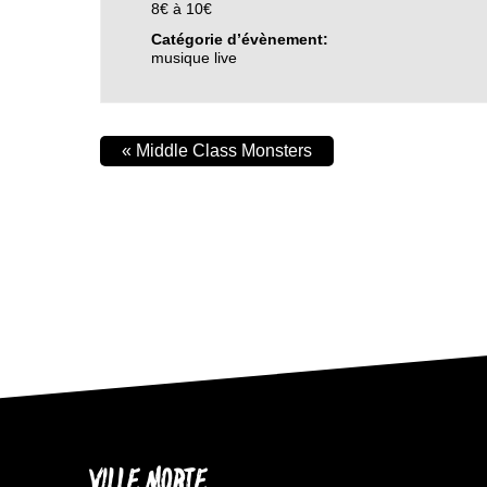
8€ à 10€
Catégorie d’évènement:
musique live
«
Middle Class Monsters
VILLE MORTE