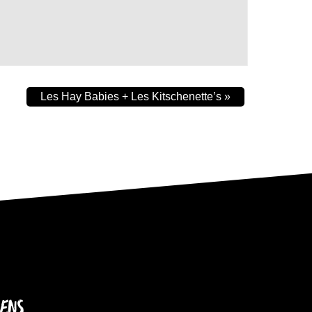
Les Hay Babies + Les Kitschenette’s
»
IENS