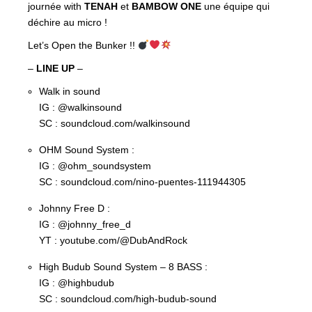
journée with
TENAH
et
BAMBOW ONE
une équipe qui
déchire au micro !
Let’s Open the Bunker !!
–
LINE UP
–
Walk in sound
IG : @walkinsound
SC : soundcloud.com/walkinsound
OHM Sound System :
IG : @ohm_soundsystem
SC : soundcloud.com/nino-puentes-111944305
Johnny Free D :
IG : @johnny_free_d
YT : youtube.com/@DubAndRock
High Budub Sound System – 8 BASS :
IG : @highbudub
SC : soundcloud.com/high-budub-sound