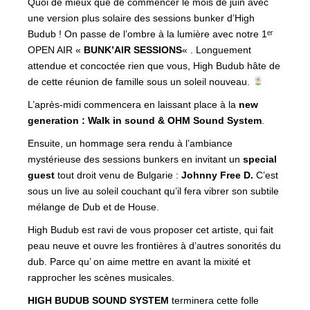
Quoi de mieux que de commencer le mois de juin avec
une version plus solaire des sessions bunker d’High
Budub ! On passe de l’ombre à la lumière avec notre 1ᵉʳ
OPEN AIR «
BUNK’AIR SESSIONS
« . Longuement
attendue et concoctée rien que vous, High Budub hâte de
de cette réunion de famille sous un soleil nouveau.
L’après-midi commencera en laissant place à la
new
generation : Walk in sound & OHM Sound System
.
Ensuite, un hommage sera rendu à l’ambiance
mystérieuse des sessions bunkers en invitant un
special
guest
tout droit venu de Bulgarie :
Johnny Free D.
C’est
sous un live au soleil couchant qu’il fera vibrer son subtile
mélange de Dub et de House.
High Budub est ravi de vous proposer cet artiste, qui fait
peau neuve et ouvre les frontières à d’autres sonorités du
dub. Parce qu’ on aime mettre en avant la mixité et
rapprocher les scènes musicales.
HIGH BUDUB SOUND SYSTEM
terminera cette folle