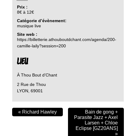
Prix :
8€ à 12€
Catégorie d’évènement:
musique live
Site web :
https://billetterie.athouboutdchant.com/agenda/200-
camille-laily?session=200
LIEU
À Thou Bout d’Chant
2 Rue de Thou
LYON
,
69001
«
Richard Hawley
Bain de gong +
Parasite Jazz + Axel
Larsen + Chloe
Eclipse [GZ20ANS]
»