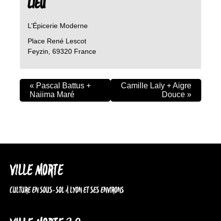
LIEU
L’Épicerie Moderne
Place René Lescot
Feyzin
,
69320
France
«
Pascal Battus +
Camille Laïy + Aigre
Naiima Maré
Douce
»
VILLE MORTE
CULTURE EN SOUS-SOL À LYON ET SES ENVIRONS