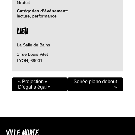
Gratuit
Catégories d’évènement:
lecture
,
performance
LIEU
La Salle de Bains
1 rue Louis Vitet
LYON
,
69001
«
Projection «
Soirée piano debout
D’égal à égal »
»
VILLE MORTE