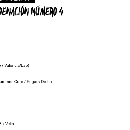
RDENACIÓN NÚMERO 4
e / Valencia/Esp)
mmer-Core / Fogars De La
n-Velin