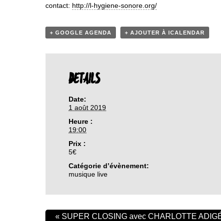
contact:
http://l-hygiene-sonore.org/
+ GOOGLE AGENDA
+ AJOUTER À ICALENDAR
DETAILS
Date:
1 août 2019
Heure :
19:00
Prix :
5€
Catégorie d’évènement:
musique live
«
SUPER CLOSING avec CHARLOTTE ADI