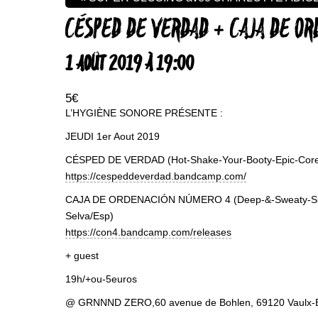
CÉSPED DE VERDAD + CAJA DE O
1 AOÛT 2019 À 19:00
5€
L’HYGIÈNE SONORE PRÉSENTE :
JEUDI 1er Aout 2019
CÉSPED DE VERDAD (Hot-Shake-Your-Booty-Epic-Cor
https://cespeddeverdad.bandcam
p.com/
CAJA DE ORDENACIÓN NÚMERO 4 (Deep-&-Sweaty-Su
Selva/Esp)
https://con4.bandcamp.com/rele
ases
+ guest
19h/+ou-5euros
@ GRNNND ZERO,60 avenue de Bohlen, 69120 Vaulx-E