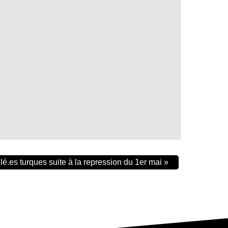
lé.es turques suite à la repression du 1er mai
»