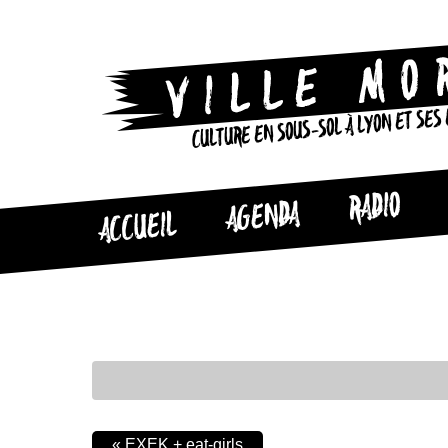
CULTURE EN SOUS-SOL À LYON ET SES
RADIO
AGENDA
ACCUEIL
«
EXEK + eat-girls