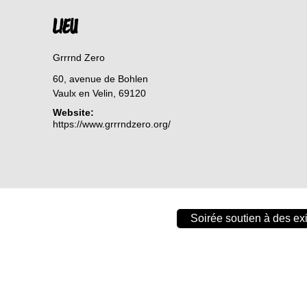
LIEU
Grrrnd Zero
60, avenue de Bohlen
Vaulx en Velin
,
69120
Website:
https://www.grrrndzero.org/
Soirée soutien à des exi