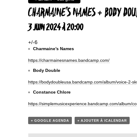
CHARMAINE’S NAMES + BODY DOU
3 JUIN 2024 À 20:00
+/-6
Charmaine’s Names
https://charmainesnames.bandcamp.com/
Body Double
https://bodydoubleusa.bandcamp.com/album/voice-2-sku
Constance Chlore
https://simplemusicexperience.bandcamp.com/album/co
+ GOOGLE AGENDA
+ AJOUTER À ICALENDAR