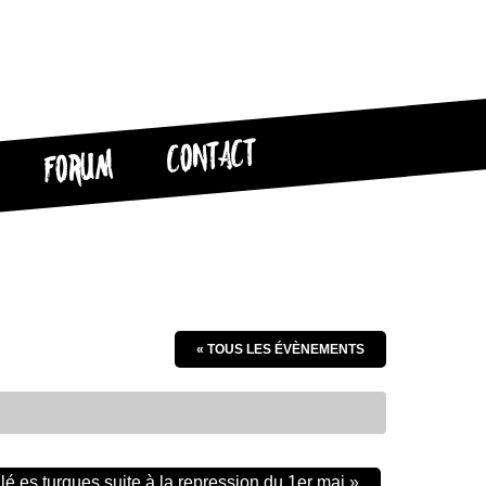
CONTACT
FORUM
« TOUS LES ÉVÈNEMENTS
lé.es turques suite à la repression du 1er mai
»