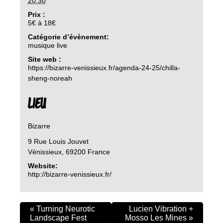
20:30
Prix :
5€ à 18€
Catégorie d’évènement:
musique live
Site web :
https://bizarre-venissieux.fr/agenda-24-25/chilla-
sheng-noreah
LIEU
Bizarre
9 Rue Louis Jouvet
Vénissieux
,
69200
France
Website:
http://bizarre-venissieux.fr/
«
Turning Neurotic
Lucien Vibration +
Landscape Fest
Mosso Les Mines
»