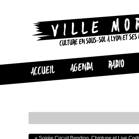
CULTURE EN SOUS-SOL À LYON ET SES
RADIO
AGENDA
ACCUEIL
«
Soirée Circuit Bending, Chiptune et Live Cod