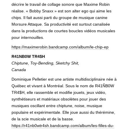
décrire le travail de collage sonore que Maxime Robin
réalise. « Bobby Snaxx » est son alter ego qui aime les
chips. Il fait aussi parti du groupe de musique canine
Morsure Attaque. Sa productivité est surtout canalisée
dans la productions de courtes boucles vidéos musicales
pour internouilles.
https://maximerobin.bandcamp.com/album/le-chip-ep
R41NB0W TR4$H
Chiptune, Toy-Bending, Sketchy Shit,
Canada
Dominique Pelletier est une artiste multidisciplinaire née à
Québec et vivant à Montréal. Sous le nom de R41ÑB0W
TR4$H, elle rassemble et modifie jouets, jeux vidéo,
synthétiseurs et matériaux obsolètes pour jouer des
musiques oscillant entre chiptune, noise, musique
populaire et expérimentale. Elle joue aussi du thérémine,
de la scie musicale et de la basse.
https://r41nb0wtr4sh.bandcamp.com/album/les-filles-du-