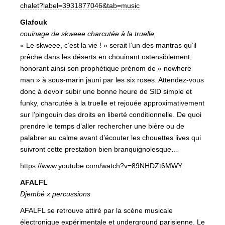
chalet?label=3931877046&tab=music
Glafouk
couinage de skweee charcutée à la truelle,
« Le skweee, c’est la vie ! » serait l’un des mantras qu’il
prêche dans les déserts en chouinant ostensiblement,
honorant ainsi son prophétique prénom de « nowhere
man » à sous-marin jauni par les six roses. Attendez-vous
donc à devoir subir une bonne heure de SID simple et
funky, charcutée à la truelle et rejouée approximativement
sur l’pingouin des droits en liberté conditionnelle. De quoi
prendre le temps d’aller rechercher une bière ou de
palabrer au calme avant d’écouter les chouettes lives qui
suivront cette prestation bien branquignolesque…
https://www.youtube.com/watch?v=89NHDZt6MWY
AFALFL
Djembé x percussions
AFALFL se retrouve attiré par la scène musicale
électronique expérimentale et underground parisienne. Le