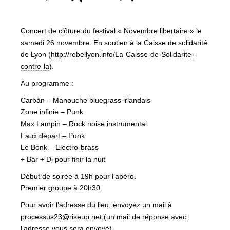
Concert de clôture du festival « Novembre libertaire » le
samedi 26 novembre. En soutien à la Caisse de solidarité
de Lyon (
http://rebellyon.info/La-Cais
se-de-Solidarite-
contre-la
).
Au programme :
Carbàn – Manouche bluegrass irlandais
Zone infinie – Punk
Max Lampin – Rock noise instrumental
Faux départ – Punk
Le Bonk – Electro-brass
+ Bar + Dj pour finir la nuit
Début de soirée à 19h pour l’apéro.
Premier groupe à 20h30.
Pour avoir l’adresse du lieu, envoyez un mail à
processus23@riseup.net
(un mail de réponse avec
l’adresse vous sera envoyé).