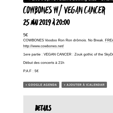
COWBONES W/ VEGAN CANCER
25 MAI 2019 À 20:00
5€
COWBONES Voodoo Ron Ron drômois. No Break.
FRE
http://www.cowbones.net/
1ere partie : VEGAN CANCER : Zouk gothic of the Sky
Début des concerts à 21h
P.A.F : 5€
+ GOOGLE AGENDA
+ AJOUTER À ICALENDAR
DETAILS