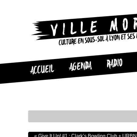
CULTURE EN SOUS-SOL À LYON ET SES
RADIO
AGENDA
ACCUEIL
«
Give It Up! #1 : Clark’s Bowling Club + URBN