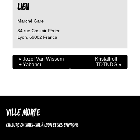
LIEU
Marché Gare
34 rue Casimir Périer
Lyon
,
69002
France
«
Jozef Van Wissem
Kristallroll +
+ Yabancı
TDTNDG
»
VILLE MORTE
CULTURE EN SOUS-SOL À LYON ET SES ENVIRONS