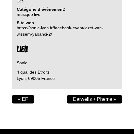
13€
Catégorie d’évènement:
musique live
Site web :
https://sonic-lyon.fr/facebook-event/jozef-van-
wissem-yabanci-2/
LIEU
Sonic
4 quai des Etroits
Lyon
,
69005
France
«
EF
Darwells + Pheme
»