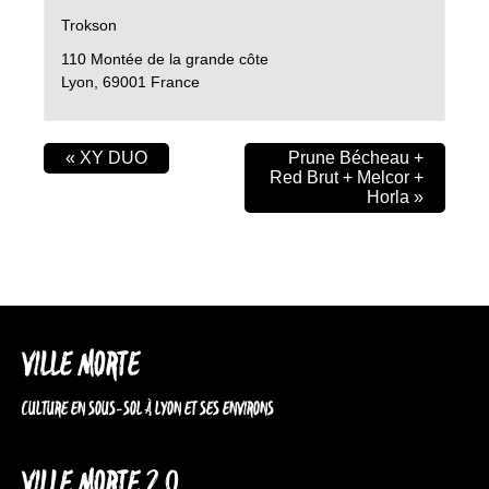
Trokson
110 Montée de la grande côte
Lyon
,
69001
France
«
XY DUO
Prune Bécheau +
Red Brut + Melcor +
Horla
»
VILLE MORTE
CULTURE EN SOUS-SOL À LYON ET SES ENVIRONS
VILLE MORTE 2.0