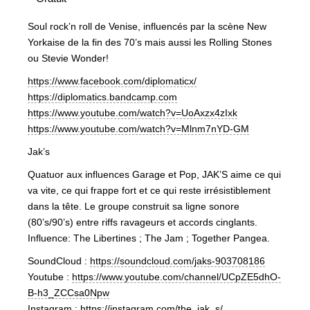
Soul rock’n roll de Venise, influencés par la scène New
Yorkaise de la fin des 70’s mais aussi les Rolling Stones
ou Stevie Wonder!
https://www.facebook.com/diplomaticx/
https://diplomatics.bandcamp.com
https://www.youtube.com/watch?v=UoAxzx4zIxk
https://www.youtube.com/watch?v=Mlnm7nYD-GM
Jak’s
Quatuor aux influences Garage et Pop, JAK’S aime ce qui
va vite, ce qui frappe fort et ce qui reste irrésistiblement
dans la tête. Le groupe construit sa ligne sonore
(80’s/90’s) entre riffs ravageurs et accords cinglants.
Influence: The Libertines ; The Jam ; Together Pangea.
SoundCloud :
https://soundcloud.com/jaks-903708186
Youtube :
https://www.youtube.com/channel/UCpZE5dhO-
B-h3_ZCCsa0Npw
Instagram :
https://instagram.com/the_jak_s/