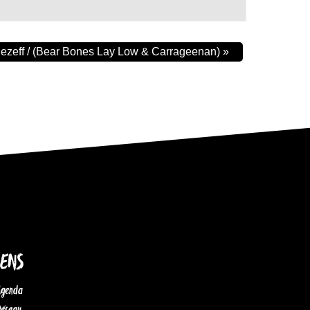
 Dezeff / (Bear Bones Lay Low & Carrageenan)
»
IENS
Agenda