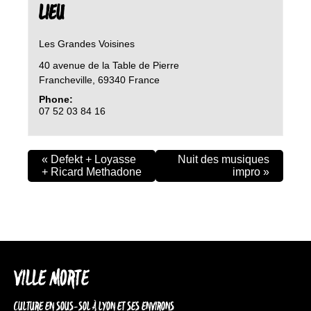
LIEU
Les Grandes Voisines
40 avenue de la Table de Pierre
Francheville
,
69340
France
Phone:
07 52 03 84 16
«
Defekt + Loyasse
Nuit des musiques
+ Ricard Methadone
impro
»
VILLE MORTE
CULTURE EN SOUS-SOL À LYON ET SES ENVIRONS