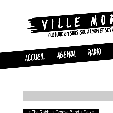
CULTURE EN SOUS-SOL À LYON ET SES
RADIO
AGENDA
ACCUEIL
«
The Rabbit’s Groove Band + Seize