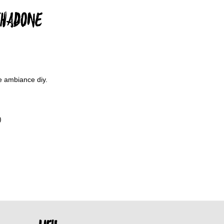
THADONE
e ambiance diy.
)