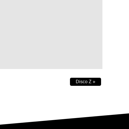
Disco Z
»