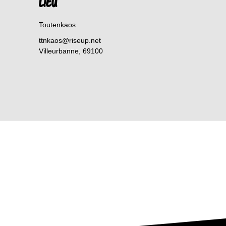
LIEU
Toutenkaos
ttnkaos@riseup.net
Villeurbanne
,
69100