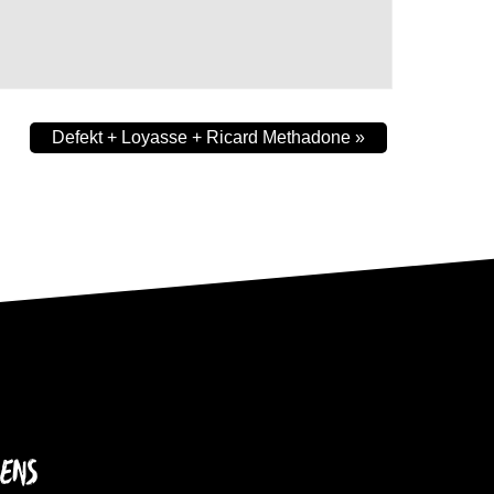
Defekt + Loyasse + Ricard Methadone
»
IENS