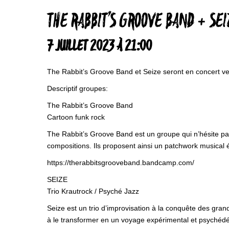
THE RABBIT’S GROOVE BAND + SEI
7 JUILLET 2023 À 21:00
The Rabbit’s Groove Band et Seize seront en concert ve
Descriptif groupes:
The Rabbit’s Groove Band
Cartoon funk rock
The Rabbit’s Groove Band est un groupe qui n’hésite pas 
compositions. Ils proposent ainsi un patchwork musical é
https://therabbitsgrooveband.bandcamp.com/
SEIZE
Trio Krautrock / Psyché Jazz
Seize est un trio d’improvisation à la conquête des grands 
à le transformer en un voyage expérimental et psychéd