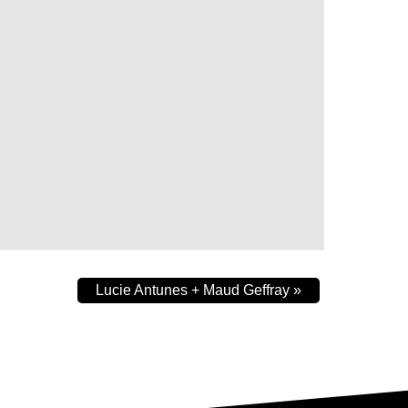
Lucie Antunes + Maud Geffray
»