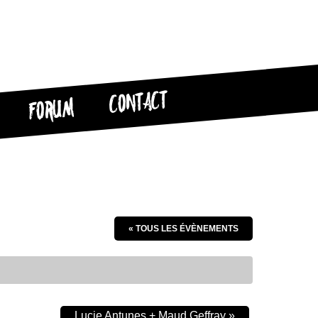
CONTACT
FORUM
« TOUS LES ÉVÈNEMENTS
Lucie Antunes + Maud Geffray
»