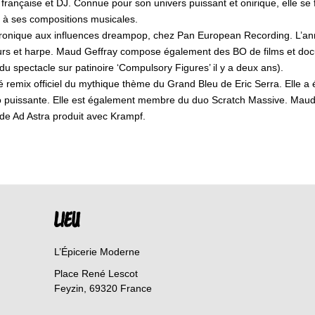
rançaise et DJ. Connue pour son univers puissant et onirique, elle se f
e à ses compositions musicales.
ronique aux influences dreampop, chez Pan European Recording. L’année 
eurs et harpe. Maud Geffray compose également des BO de films et doc
 spectacle sur patinoire ‘Compulsory Figures’ il y a deux ans).
é remix officiel du mythique thème du Grand Bleu de Eric Serra. Elle a
o puissante. Elle est également membre du duo Scratch Massive. Maud
de Ad Astra produit avec Krampf.
LIEU
L’Épicerie Moderne
Place René Lescot
Feyzin
,
69320
France