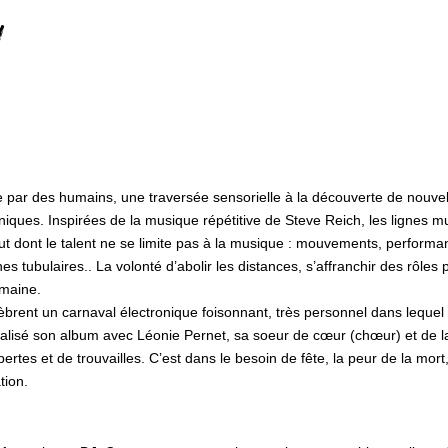
Y
 par des humains, une traversée sensorielle à la découverte de nouve
niques. Inspirées de la musique répétitive de Steve Reich, les lignes mu
t dont le talent ne se limite pas à la musique : mouvements, performan
es tubulaires.. La volonté d’abolir les distances, s’affranchir des rôle
umaine.
èbrent un carnaval électronique foisonnant, très personnel dans lequel 
réalisé son album avec Léonie Pernet, sa soeur de cœur (chœur) et de l
ertes et de trouvailles. C’est dans le besoin de fête, la peur de la mort, 
tion.