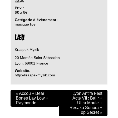
20:30
Prix :
6€ à 8€
Catégorie d’évènement:
musique live
LIEU
Kraspek Myzik
20 Montée Saint Sébastien
Lyon
,
69001
France
Website:
http://kraspekmyzik.com
«
Accou + Bear
Lyon Antifa Fest
Bones Lay Low +
Acte VII : Balir +
Raymonde
Ultra Moule +
Resaka Sonora +
Top Secret
»