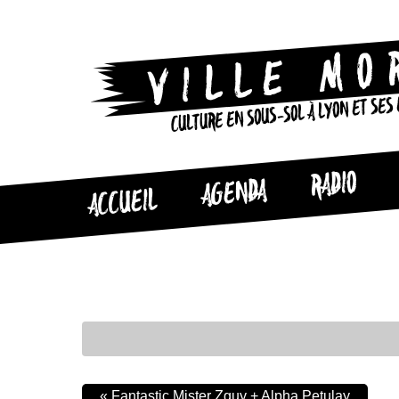
CULTURE EN SOUS-SOL À LYON ET SES
RADIO
AGENDA
ACCUEIL
«
Fantastic Mister Zguy + Alpha Petulay