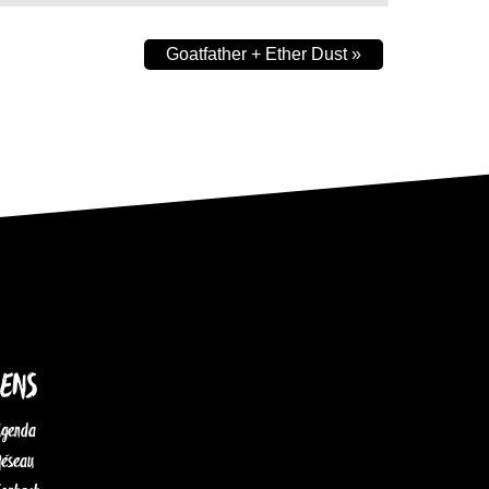
Goatfather + Ether Dust
»
IENS
Agenda
Réseau