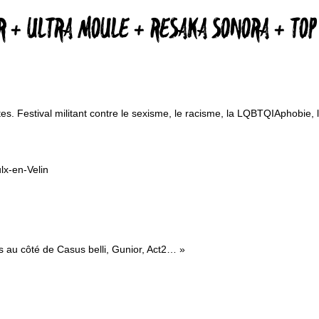
LIR + ULTRA MOULE + RESAKA SONORA + TO
es. Festival militant contre le sexisme, le racisme, la LQBTQIAphobie, l
x-en-Velin
 au côté de Casus belli, Gunior, Act2… »