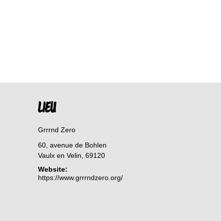
LIEU
Grrrnd Zero
60, avenue de Bohlen
Vaulx en Velin
,
69120
Website:
https://www.grrrndzero.org/