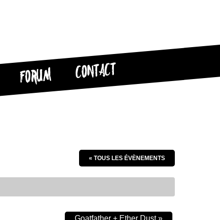
CONTACT
FORUM
« TOUS LES ÉVÈNEMENTS
Goatfather + Ether Dust
»