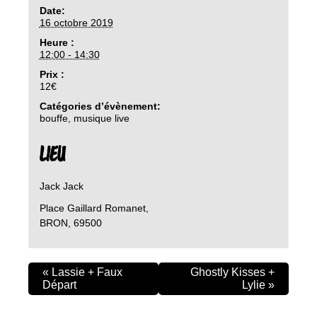
Date:
16 octobre 2019
Heure :
12:00 - 14:30
Prix :
12€
Catégories d’évènement:
bouffe
,
musique live
LIEU
Jack Jack
Place Gaillard Romanet,
BRON
,
69500
«
Lassie + Faux
Ghostly Kisses +
Départ
Lylie
»