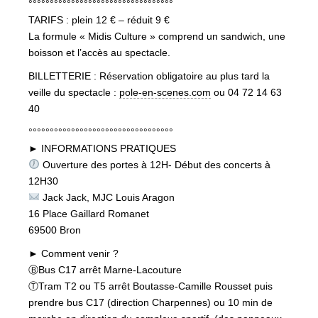
°°°°°°°°°°°°°°°°°°°°°°°°°°°°°°°°°°
TARIFS : plein 12 € – réduit 9 €
La formule « Midis Culture » comprend un sandwich, une
boisson et l’accès au spectacle.
BILLETTERIE : Réservation obligatoire au plus tard la
veille du spectacle :
pole-en-scenes.com
ou 04 72 14 63
40
°°°°°°°°°°°°°°°°°°°°°°°°°°°°°°°°°°
► INFORMATIONS PRATIQUES
Ouverture des portes à 12H- Début des concerts à
12H30
Jack Jack, MJC Louis Aragon
16 Place Gaillard Romanet
69500 Bron
► Comment venir ?
ⒷBus C17 arrêt Marne-Lacouture
ⓉTram T2 ou T5 arrêt Boutasse-Camille Rousset puis
prendre bus C17 (direction Charpennes) ou 10 min de