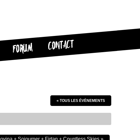
CONTACT
FORUM
« TOUS LES ÉVÈNEMENTS
ovina + Sojourner + Firtan + Countless Skies
»