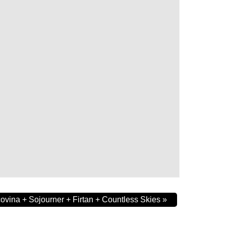
ovina + Sojourner + Firtan + Countless Skies
»