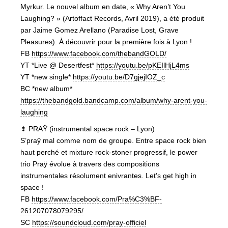
Myrkur. Le nouvel album en date, « Why Aren’t You
Laughing? » (Artoffact Records, Avril 2019), a été produit
par Jaime Gomez Arellano (Paradise Lost, Grave
Pleasures). À découvrir pour la première fois à Lyon !
FB
https://www.facebook.com/thebandGOLD/
YT *Live @ Desertfest*
https://youtu.be/pKEIlHjL4ms
YT *new single*
https://youtu.be/D7gjejIOZ_c
BC *new album*
https://thebandgold.bandcamp.com/album/why-arent-you-
laughing
⇟ PRAŸ (instrumental space rock – Lyon)
S’praÿ mal comme nom de groupe. Entre space rock bien
haut perché et mixture rock-stoner progressif, le power
trio Praÿ évolue à travers des compositions
instrumentales résolument enivrantes. Let’s get high in
space !
FB
https://www.facebook.com/Pra%C3%BF-
261207078079295/
SC
https://soundcloud.com/pray-officiel