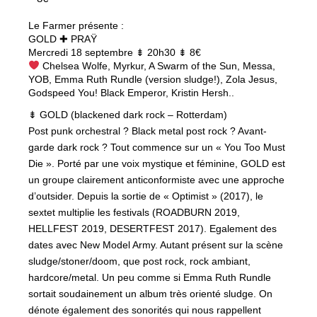
Le Farmer présente :
GOLD ✚ PRAŸ
Mercredi 18 septembre ⇟ 20h30 ⇟ 8€
Chelsea Wolfe, Myrkur, A Swarm of the Sun, Messa,
YOB, Emma Ruth Rundle (version sludge!), Zola Jesus,
Godspeed You! Black Emperor, Kristin Hersh..
⇟ GOLD (blackened dark rock – Rotterdam)
Post punk orchestral ? Black metal post rock ? Avant-
garde dark rock ? Tout commence sur un « You Too Must
Die ». Porté par une voix mystique et féminine, GOLD est
un groupe clairement anticonformiste avec une approche
d’outsider. Depuis la sortie de « Optimist » (2017), le
sextet multiplie les festivals (ROADBURN 2019,
HELLFEST 2019, DESERTFEST 2017). Egalement des
dates avec New Model Army. Autant présent sur la scène
sludge/stoner/doom, que post rock, rock ambiant,
hardcore/metal. Un peu comme si Emma Ruth Rundle
sortait soudainement un album très orienté sludge. On
dénote également des sonorités qui nous rappellent