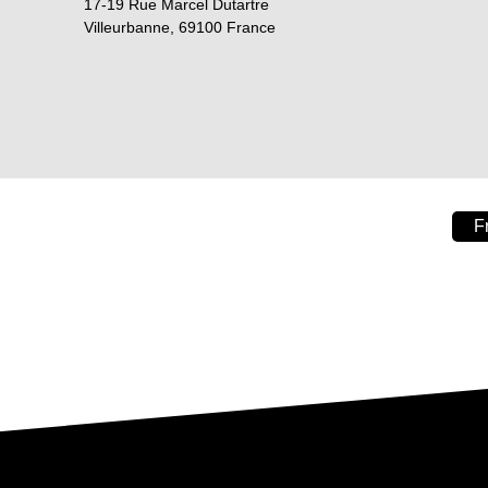
17-19 Rue Marcel Dutartre
Villeurbanne
,
69100
France
F