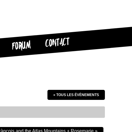
CONTACT
FORUM
« TOUS LES ÉVÈNEMENTS
rànçois and the Atlas Mountains + Rosemarie
»