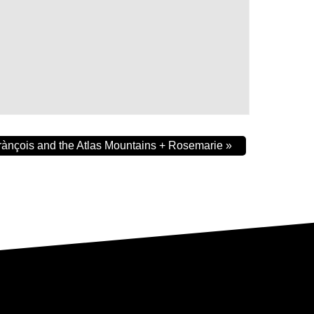
rànçois and the Atlas Mountains + Rosemarie
»