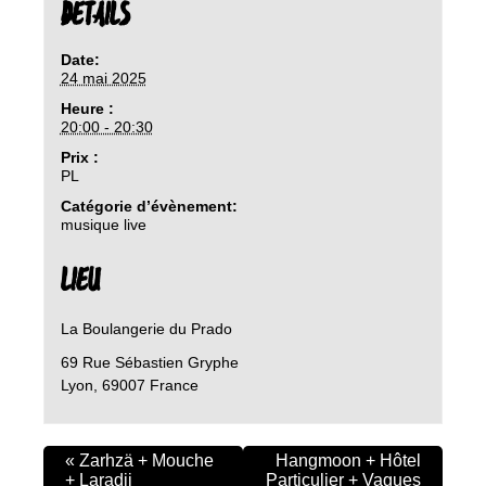
DETAILS
Date:
24 mai 2025
Heure :
20:00 - 20:30
Prix :
PL
Catégorie d’évènement:
musique live
LIEU
La Boulangerie du Prado
69 Rue Sébastien Gryphe
Lyon
,
69007
France
«
Zarhzä + Mouche
Hangmoon + Hôtel
+ Laradji
Particulier + Vagues